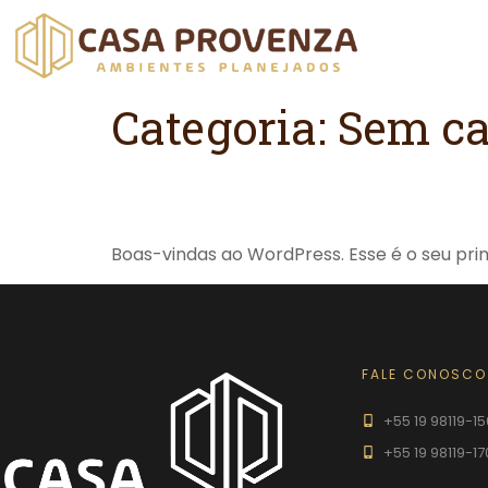
Categoria:
Sem ca
Olá, mundo!
Boas-vindas ao WordPress. Esse é o seu pri
FALE CONOSCO
+55 19 98119-1
+55 19 98119-17