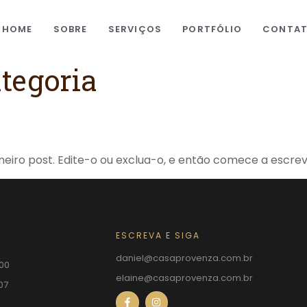
HOME
SOBRE
SERVIÇOS
PORTFÓLIO
CONTA
tegoria
meiro post. Edite-o ou exclua-o, e então comece a escrev
ESCREVA E SIGA
daniel@casaprovenza.com.br
500
elaine@casaprovenza.com.br
07