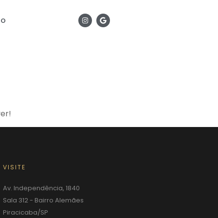
TO
er!
VISITE
Av. Independência, 1840
Sala 312 - Bairro Alemães
Piracicaba/SP